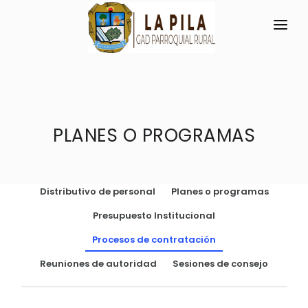
INICIO
LA PARROQUIA
RESEÑA HISTÓRICA
PLANES O PROGRAMAS
GAD
Historia Antigua
TRANSPARENCIA
Historia Actual
Distributivo de personal
Planes o programas
GESTIÓN Y PRESUPUESTO
Símbolos Cívicos
Presupuesto Institucional
GESTIÓN INSTITUCIONAL
MECANISMOS DE PARTICIPACIÓN
GEOGRAFÍA
Procesos de contratación
Sesiones Ordinarias
TURISMO
Ubicación
CIUDADANÍA ACTIVA
Reuniones de autoridad
Sesiones de consejo
Sesiones Extraordinarias
Clima
Solicitud de acceso información pública
Resoluciones
NEW