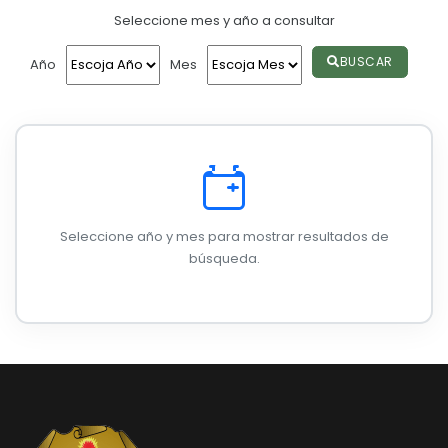
Seleccione mes y año a consultar
Convocatorias
GESTIÓN ADMINISTRATIVA
BUSCAR
Año
Mes
Plan de desarrollo y Ordenamiento Territorial - PD
Plan Anual Contratación - PAC
Plan Operativo Anual - POA
Convenios Institucionales
Seleccione año y mes para mostrar resultados de
PRESUPUESTO: EJECUCIÓN Y REPORTES
búsqueda.
Cédulas presupuestarias y balances
Procesos de contratación
Ejecución Presupuestaria
Obras y proyectos