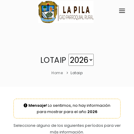
INICIO
LA PARROQUIA
RESEÑA HISTÓRICA
GAD
LOTAIP
Historia Antigua
TRANSPARENCIA
Home
Lotaip
Historia Actual
GESTIÓN Y PRESUPUESTO
Símbolos Cívicos
GESTIÓN INSTITUCIONAL
MECANISMOS DE PARTICIPACIÓN
GEOGRAFÍA
Mensaje!
Lo sentimos, no hay información
Sesiones Ordinarias
TURISMO
para mostrar para el año
2026
Ubicación
CIUDADANÍA ACTIVA
Sesiones Extraordinarias
Clima
Solicitud de acceso información pública
Seleccione alguno de los siguientes períodos para ver
Resoluciones
más información.
NEW