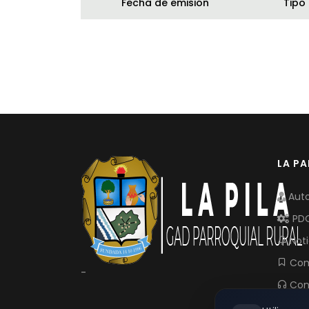
Fecha de emisión
Tipo
LA P
Auto
PD
Noti
Com
-
Con