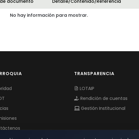
 de documento
Detalle/Contenido/Referencia
No hay información para mostrar.
ARROQUIA
TRANSPARENCIA
ridad
LOTAIP
OT
Rendición de cuentas
cias
Gestión Institucional
isiones
táctenos