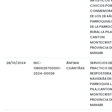
ARTISTICOS 
CIVICOS POR
CONMEMORA
DE LOS 28 AÃ
PARROQUIAL
DE LA PARRO
RURAL LA PILA
CANTON
MONTECRISTI
PROVINCIA D
MANABI.
28/10/2024
NIC-
ÃNFIMA
SERVICIOS DE
1360025700001-
CUANTÃAS
PRACTICO D
2024-00026
RESPOSTERIA
NAVIDEÃA EN
PARROQUIA L
PILA,CANTO
MONTECRIST
PROVINCIA D
MANABI.