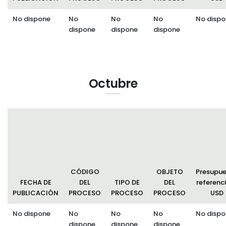
No dispone
No
No
No
No dispo
dispone
dispone
dispone
Octubre
CÓDIGO
OBJETO
Presupu
FECHA DE
DEL
TIPO DE
DEL
referenci
PUBLICACIÓN
PROCESO
PROCESO
PROCESO
USD
No dispone
No
No
No
No dispo
dispone
dispone
dispone