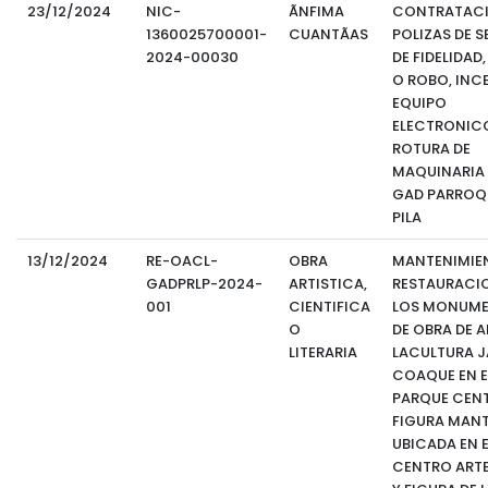
23/12/2024
NIC-
ÃNFIMA
CONTRATACIÃ
1360025700001-
CUANTÃAS
POLIZAS DE 
2024-00030
DE FIDELIDAD
O ROBO, INC
EQUIPO
ELECTRONIC
ROTURA DE
MAQUINARIA 
GAD PARROQU
PILA
13/12/2024
RE-OACL-
OBRA
MANTENIMIE
GADPRLP-2024-
ARTISTICA,
RESTAURACI
001
CIENTIFICA
LOS MONUM
O
DE OBRA DE A
LITERARIA
LACULTURA 
COAQUE EN E
PARQUE CENT
FIGURA MANT
UBICADA EN E
CENTRO ARTE