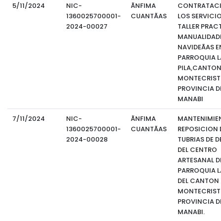
5/11/2024
NIC-
ÃNFIMA
CONTRATACIÃ
1360025700001-
CUANTÃAS
LOS SERVICIO
2024-00027
TALLER PRAC
MANUALIDAD
NAVIDEÃAS E
PARROQUIA L
PILA,CANTO
MONTECRIST
PROVINCIA D
MANABI
7/11/2024
NIC-
ÃNFIMA
MANTENIMIE
1360025700001-
CUANTÃAS
REPOSICION 
2024-00028
TUBRIAS DE 
DEL CENTRO
ARTESANAL D
PARROQUIA LA
DEL CANTON
MONTECRISTI
PROVINCIA D
MANABI.