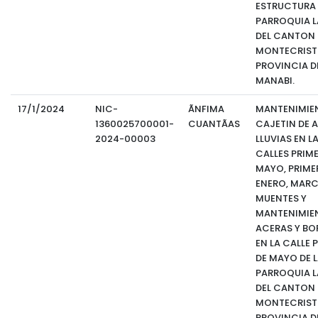
ESTRUCTURA 
PARROQUIA LA
DEL CANTON
MONTECRIST
PROVINCIA D
MANABI.
17/1/2024
NIC-
ÃNFIMA
MANTENIMIE
1360025700001-
CUANTÃAS
CAJETIN DE 
2024-00003
LLUVIAS EN L
CALLES PRIM
MAYO, PRIME
ENERO, MAR
MUENTES Y
MANTENIMIE
ACERAS Y BO
EN LA CALLE 
DE MAYO DE 
PARROQUIA LA
DEL CANTON
MONTECRIST
PROVINCIA D