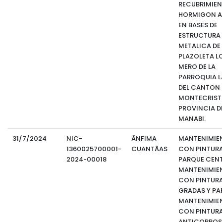
RECUBRIMIEN
HORMIGON 
EN BASES DE
ESTRUCTURA
METALICA DE
PLAZOLETA L
MERO DE LA
PARROQUIA LA
DEL CANTON
MONTECRISTI
PROVINCIA D
MANABI.
31/7/2024
NIC-
ÃNFIMA
MANTENIMIE
1360025700001-
CUANTÃAS
CON PINTURA
2024-00018
PARQUE CENT
MANTENIMIE
CON PINTURA
GRADAS Y PA
MANTENIMIE
CON PINTUR
ANTICORROS