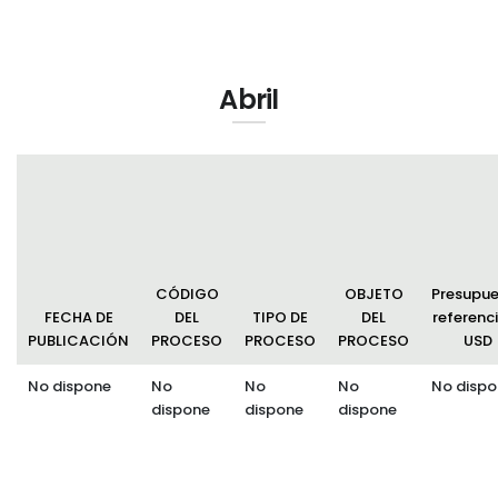
Abril
CÓDIGO
OBJETO
Presupu
FECHA DE
DEL
TIPO DE
DEL
referenci
PUBLICACIÓN
PROCESO
PROCESO
PROCESO
USD
No dispone
No
No
No
No dispo
dispone
dispone
dispone