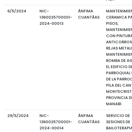
6/5/2024
NIC-
ÃNFIMA
MANTENIMIE
1360025700001-
CUANTÃAS
CERAMICA P
2024-00013
PISOS,
MANTENIMIE
CON PINTUR
ANTICORROS
REJAS METAL
MANTENIMIE
BOMBA DE AG
EL EDIFICIO 
PARROQUIAL L
DE LA PARROQ
PILA DEL CA
MONTECRIST
PROVINCIA D
MANABI.
29/5/2024
NIC-
ÃNFIMA
SERVICIO DE
1360025700001-
CUANTÃAS
SESIONES DE
2024-00014
BAILOTERAPI