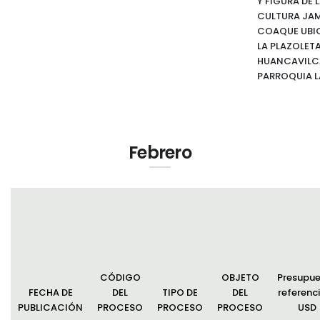
Y FIGURA DE 
CULTURA JA
COAQUE UBI
LA PLAZOLET
HUANCAVILCA
PARROQUIA LA
Febrero
CÓDIGO
OBJETO
Presupu
FECHA DE
DEL
TIPO DE
DEL
referenci
PUBLICACIÓN
PROCESO
PROCESO
PROCESO
USD