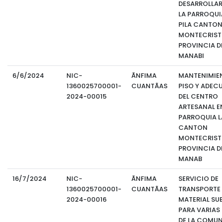
DESARROLLAR
LA PARROQUI
PILA CANTO
MONTECRIST
PROVINCIA D
MANABI
6/6/2024
NIC-
ÃNFIMA
MANTENIMIE
1360025700001-
CUANTÃAS
PISO Y ADEC
2024-00015
DEL CENTRO
ARTESANAL E
PARROQUIA LA
CANTON
MONTECRIST
PROVINCIA D
MANAB
16/7/2024
NIC-
ÃNFIMA
SERVICIO DE
1360025700001-
CUANTÃAS
TRANSPORTE 
2024-00016
MATERIAL SU
PARA VARIAS
DE LA COMUN