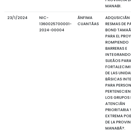
MANABI.
23/1/2024
NIC-
ÃNFIMA
ADQUSICIÃN
1360025700001-
CUANTÃAS
RESMAS DE P
2024-00004
BOND TAMAÃ
PARA EL PRO
ROMPIENDO
BARRERAS E
INTEGRANDO
SUEÃOS PARA
FORTALECIM
DE LAS UNIDA
BÃSICAS INT
PARA PERSO
PERTENECIEN
LOS GRUPOS 
ATENCIÃN
PRIORITARIA 
EXTREMA PO
DE LA PROVIN
MANABÃ?.