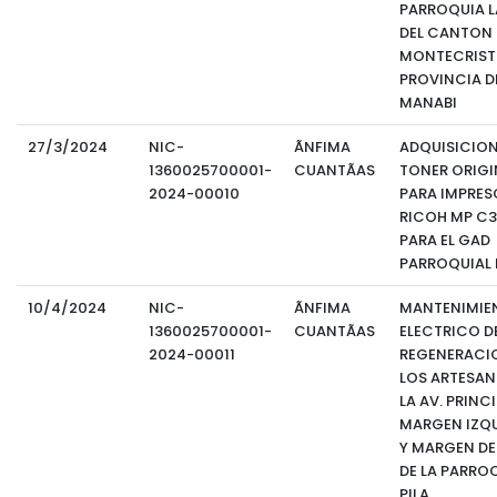
PARROQUIA LA
DEL CANTON
MONTECRIST
PROVINCIA D
MANABI
27/3/2024
NIC-
ÃNFIMA
ADQUISICION
1360025700001-
CUANTÃAS
TONER ORIGI
2024-00010
PARA IMPRES
RICOH MP C
PARA EL GAD
PARROQUIAL L
10/4/2024
NIC-
ÃNFIMA
MANTENIMIE
1360025700001-
CUANTÃAS
ELECTRICO DE
2024-00011
REGENERACI
LOS ARTESAN
LA AV. PRINC
MARGEN IZQ
Y MARGEN D
DE LA PARROQ
PILA