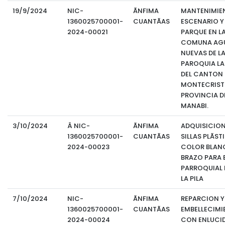
19/9/2024
NIC-
ÃNFIMA
MANTENIMIE
1360025700001-
CUANTÃAS
ESCENARIO Y
2024-00021
PARQUE EN L
COMUNA AG
NUEVAS DE L
PAROQUIA LA 
DEL CANTON
MONTECRIST
PROVINCIA D
MANABI.
3/10/2024
Â NIC-
ÃNFIMA
ADQUISICION
1360025700001-
CUANTÃAS
SILLAS PLÃST
2024-00023
COLOR BLAN
BRAZO PARA 
PARROQUIAL 
LA PILA
7/10/2024
NIC-
ÃNFIMA
REPARCION Y
1360025700001-
CUANTÃAS
EMBELLECIMI
2024-00024
CON ENLUCI