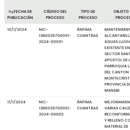
Convocatorias
ï»¿FECHA DE
CÃDIGO DEL
TIPO DE
OBJETO 
PUBLICACIÃN
PROCESO
PROCESO
PROCE
GESTIÓN ADMINISTRATIVA
Plan de desarrollo y Ordenamiento Territorial - PD
10/1/2024
NIC-
ÃNFIMA
MANTENIMIE
1360025700001-
CUANTÃAS
ALCANTARILL
Plan Anual Contratación - PAC
2024-00001
AGUAS LLUVI
EXISTENTE EN
Plan Operativo Anual - POA
SECTOR SAN
APOSTOL DE 
Convenios Institucionales
PARROQUIA LA
PRESUPUESTO: EJECUCIÓN Y REPORTES
DEL CANTON
MONTECRISTI
Cédulas presupuestarias y balances
PROVINCIA D
MANABI
Procesos de contratación
11/1/2024
NIC-
ÃNFIMA
MEJORAMIEN
Ejecución Presupuestaria
1360025700001-
CUANTÃAS
VARIAS CALL
2024-00002
RECONFORM
Obras y proyectos
Y RELLENO C
MATERIAL DE