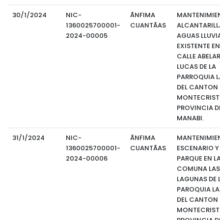
30/1/2024
NIC-
ÃNFIMA
MANTENIMIE
1360025700001-
CUANTÃAS
ALCANTARILL
2024-00005
AGUAS LLUVI
EXISTENTE EN
CALLE ABELA
LUCAS DE LA
PARROQUIA LA
DEL CANTON
MONTECRISTI
PROVINCIA D
MANABI.
31/1/2024
NIC-
ÃNFIMA
MANTENIMIE
1360025700001-
CUANTÃAS
ESCENARIO Y
2024-00006
PARQUE EN L
COMUNA LAS
LAGUNAS DE 
PAROQUIA LA 
DEL CANTON
MONTECRIST