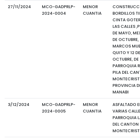
27/11/2024
MCO-GADPRLP-
MENOR
CONSTRUCCI
2024-0004
CUANTIA
BORDILLOS T
CINTA GOTER
LAS CALLES ,
DE MAYO, ME
DE OCTUBRE,
MARCOS MUE
QUITO Y 12 D
OCTUBRE, DE 
PARROQUIA R
PILA DEL CA
MONTECRISTI
PROVINCIA D
MANABI
3/12/2024
MCO-GADPRLP-
MENOR
ASFALTADO E
2024-0005
CUANTIA
VARIAS CALLE
PARROQUIA LA
DEL CANTON
MONTECRIST