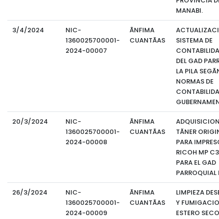
PROVINCIA D
MANABI.
3/4/2024
NIC-
ÃNFIMA
ACTUALIZACI
1360025700001-
CUANTÃAS
SISTEMA DE
2024-00007
CONTABILIDA
DEL GAD PAR
LA PILA SEGÃ
NORMAS DE
CONTABILID
GUBERNAMEN
20/3/2024
NIC-
ÃNFIMA
ADQUISICION
1360025700001-
CUANTÃAS
TÃNER ORIGI
2024-00008
PARA IMPRES
RICOH MP C
PARA EL GAD
PARROQUIAL L
26/3/2024
NIC-
ÃNFIMA
LIMPIEZA DE
1360025700001-
CUANTÃAS
Y FUMIGACIO
2024-00009
ESTERO SECO