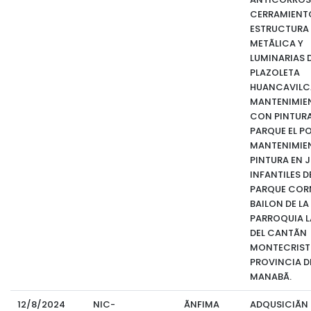
CERRAMIENT
ESTRUCTURA
METÃLICA Y
LUMINARIAS D
PLAZOLETA
HUANCAVILC
MANTENIMIE
CON PINTURA
PARQUE EL PO
MANTENIMIE
PINTURA EN 
INFANTILES D
PARQUE COR
BAILON DE LA
PARROQUIA LA
DEL CANTÃN
MONTECRISTI
PROVINCIA D
MANABÃ.
12/8/2024
NIC-
ÃNFIMA
ADQUSICIÃN