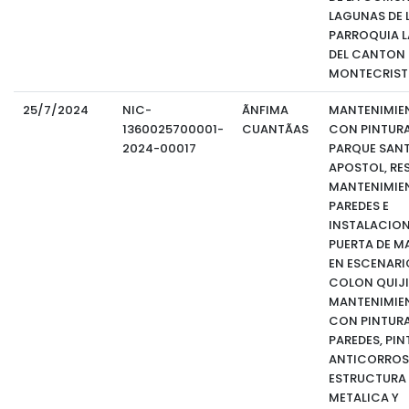
LAGUNAS DE 
PARROQUIA LA
DEL CANTON
MONTECRISTI
25/7/2024
NIC-
ÃNFIMA
MANTENIMIE
1360025700001-
CUANTÃAS
CON PINTURA
2024-00017
PARQUE SAN
APOSTOL, RE
MANTENIMIE
PAREDES E
INSTALACION
PUERTA DE M
EN ESCENARI
COLON QUIJI
MANTENIMIE
CON PINTURA
PAREDES, PI
ANTICORROS
ESTRUCTURA
METALICA Y