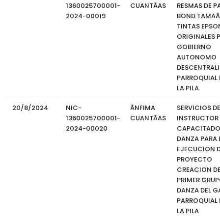
1360025700001-
CUANTÃAS
RESMAS DE P
2024-00019
BOND TAMAÃ
TINTAS EPSO
ORIGINALES P
GOBIERNO
AUTONOMO
DESCENTRAL
PARROQUIAL 
LA PILA.
20/8/2024
NIC-
ÃNFIMA
SERVICIOS D
1360025700001-
CUANTÃAS
INSTRUCTOR
2024-00020
CAPACITADO
DANZA PARA 
EJECUCION D
PROYECTO
CREACION DE
PRIMER GRUP
DANZA DEL G
PARROQUIAL 
LA PILA