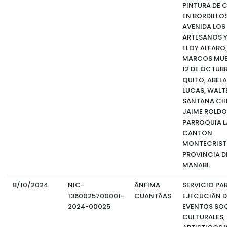
PINTURA DE
EN BORDILLOS
AVENIDA LOS
ARTESANOS Y
ELOY ALFARO,
MARCOS MUE
12 DE OCTUBR
QUITO, ABEL
LUCAS, WALT
SANTANA CHI
JAIME ROLDO
PARROQUIA LA
CANTON
MONTECRISTI
PROVINCIA D
MANABI.
8/10/2024
NIC-
ÃNFIMA
SERVICIO PAR
1360025700001-
CUANTÃAS
EJECUCIÃN D
2024-00025
EVENTOS SOC
CULTURALES,