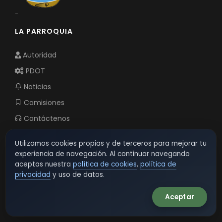
-
LA PARROQUIA
Autoridad
PDOT
Noticias
Comisiones
Contáctenos
Utilizamos cookies propias y de terceros para mejorar tu
TRANSPARENCIA
experiencia de navegación. Al continuar navegando
aceptas nuestra
política de cookies
,
política de
privacidad
y uso de datos.
LOTAIP
Rendición de cuentas
Aceptar
Gestión Institucional