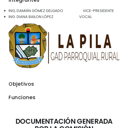
Convocatorias
ING, DAMIÁN GÓMEZ DELGADO VICE-PRESIDENTE
ING. DIANA BAILON LÓPEZ VOCAL
GESTIÓN ADMINISTRATIVA
Plan de desarrollo y Ordenamiento Territorial - PD
Plan Anual Contratación - PAC
Plan Operativo Anual - POA
Convenios Institucionales
PRESUPUESTO: EJECUCIÓN Y REPORTES
Cédulas presupuestarias y balances
Objetivos
Procesos de contratación
Funciones
Ejecución Presupuestaria
Obras y proyectos
DOCUMENTACIÓN GENERADA