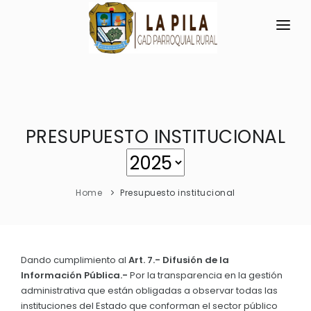
INICIO
LA PARROQUIA
PRESUPUESTO INSTITUCIONAL
RESEÑA HISTÓRICA
GAD
Historia Antigua
TRANSPARENCIA
Historia Actual
Home
Presupuesto institucional
GESTIÓN Y PRESUPUESTO
Símbolos Cívicos
GESTIÓN INSTITUCIONAL
MECANISMOS DE PARTICIPACIÓN
GEOGRAFÍA
Sesiones Ordinarias
TURISMO
Dando cumplimiento al
Art. 7.- Difusión de la
Ubicación
CIUDADANÍA ACTIVA
Información Pública.-
Por la transparencia en la gestión
Sesiones Extraordinarias
Clima
administrativa que están obligadas a observar todas las
Solicitud de acceso información pública
Resoluciones
instituciones del Estado que conforman el sector público
NEW