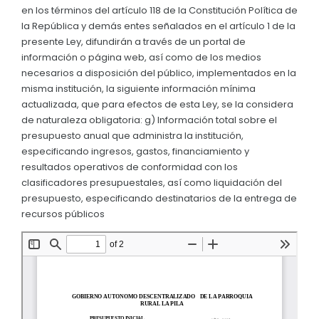
en los términos del artículo 118 de la Constitución Política de
Convocatorias
la República y demás entes señalados en el artículo 1 de la
presente Ley, difundirán a través de un portal de
GESTIÓN ADMINISTRATIVA
información o página web, así como de los medios
Plan de desarrollo y Ordenamiento Territorial - PD
necesarios a disposición del público, implementados en la
misma institución, la siguiente información mínima
Plan Anual Contratación - PAC
actualizada, que para efectos de esta Ley, se la considera
de naturaleza obligatoria: g) Información total sobre el
Plan Operativo Anual - POA
presupuesto anual que administra la institución,
Convenios Institucionales
especificando ingresos, gastos, financiamiento y
resultados operativos de conformidad con los
PRESUPUESTO: EJECUCIÓN Y REPORTES
clasificadores presupuestales, así como liquidación del
presupuesto, especificando destinatarios de la entrega de
Cédulas presupuestarias y balances
recursos públicos
Procesos de contratación
Ejecución Presupuestaria
Obras y proyectos