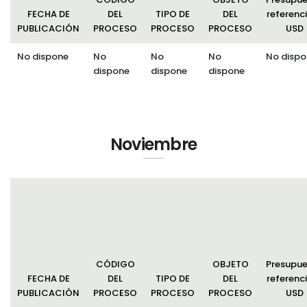
FECHA DE
DEL
TIPO DE
DEL
referenci
PUBLICACIÓN
PROCESO
PROCESO
PROCESO
USD
No dispone
No
No
No
No dispo
dispone
dispone
dispone
Noviembre
CÓDIGO
OBJETO
Presupu
FECHA DE
DEL
TIPO DE
DEL
referenci
PUBLICACIÓN
PROCESO
PROCESO
PROCESO
USD