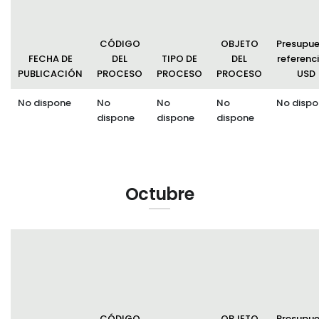
CÓDIGO
OBJETO
Presupu
FECHA DE
DEL
TIPO DE
DEL
referenci
PUBLICACIÓN
PROCESO
PROCESO
PROCESO
USD
No dispone
No
No
No
No dispo
dispone
dispone
dispone
Octubre
CÓDIGO
OBJETO
Presupu