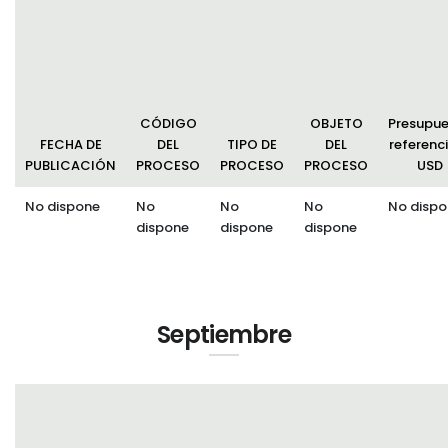
Convocatorias
GESTIÓN ADMINISTRATIVA
Plan de desarrollo y Ordenamiento Territorial - PD
CÓDIGO
OBJETO
Presupu
Plan Anual Contratación - PAC
FECHA DE
DEL
TIPO DE
DEL
referenci
PUBLICACIÓN
PROCESO
PROCESO
PROCESO
USD
Plan Operativo Anual - POA
No dispone
No
No
No
No dispo
Convenios Institucionales
dispone
dispone
dispone
PRESUPUESTO: EJECUCIÓN Y REPORTES
Cédulas presupuestarias y balances
Procesos de contratación
Septiembre
Ejecución Presupuestaria
Obras y proyectos