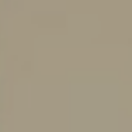
Convocatorias
GESTIÓN ADMINISTRATIVA
Plan de desarrollo y Ordenamiento Territorial - PD
Plan Anual Contratación - PAC
Plan Operativo Anual - POA
Convenios Institucionales
PRESUPUESTO: EJECUCIÓN Y REPORTES
Cédulas presupuestarias y balances
Procesos de contratación
Ejecución Presupuestaria
Obras y proyectos